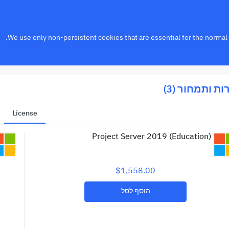
We use only non-persistent cookies that are essential for the normal f
ת ותמחור (3)
License
Project Server 2019 (Education)
$1,558.00
הוסף לסל